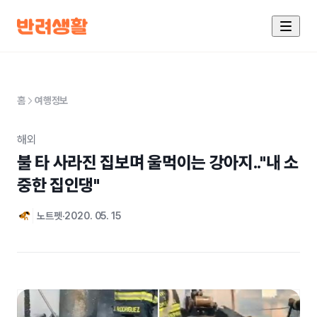
홈
여행정보
해외
불 타 사라진 집보며 울먹이는 강아지.."내 소
중한 집인댕"
노트펫
2020. 05. 15