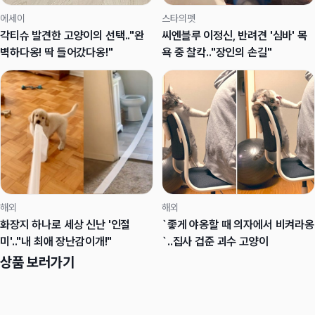
에세이
스타의펫
각티슈 발견한 고양이의 선택.."완
씨엔블루 이정신, 반려견 '심바' 목
벽하다옹! 딱 들어갔다옹!"
욕 중 찰칵.."장인의 손길"
해외
해외
화장지 하나로 세상 신난 '인절
`좋게 야옹할 때 의자에서 비켜라옹
미'.."내 최애 장난감이개!"
`..집사 겁준 괴수 고양이
상품 보러가기