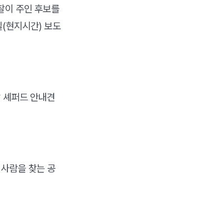
찰이 주인 후보를
일(현지시간) 보도
살 셰퍼드 안내견
 사람을 찾는 공