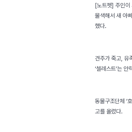
[노트펫] 주인이
물색해서 새 아빠
했다.
견주가 죽고, 유
‘셀레스트’는 안
동물구조단체 ‘호
고를 올렸다.