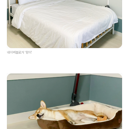
네이버블로거 '랑이
'