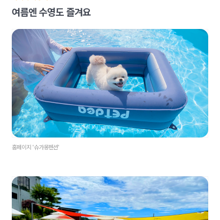
여름엔 수영도 즐겨요
홈페이지 '슈가몽펜션'