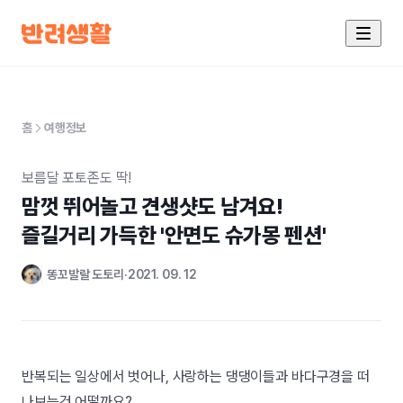
홈
여행정보
보름달 포토존도 딱!
맘껏 뛰어놀고 견생샷도 남겨요!

즐길거리 가득한 '안면도 슈가몽 펜션'
똥꼬발랄 도토리
2021. 09. 12
반복되는 일상에서 벗어나, 사랑하는 댕댕이들과 바다구경을 떠
나보는건 어떨까요?