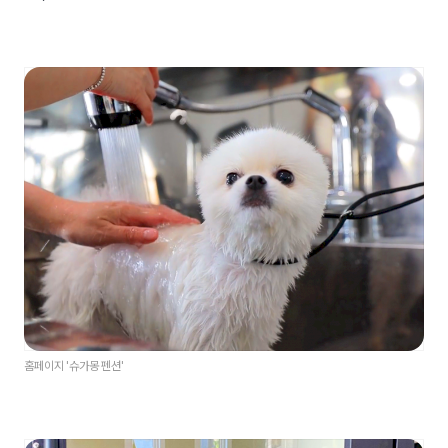
홈페이지 '슈가몽 펜션'