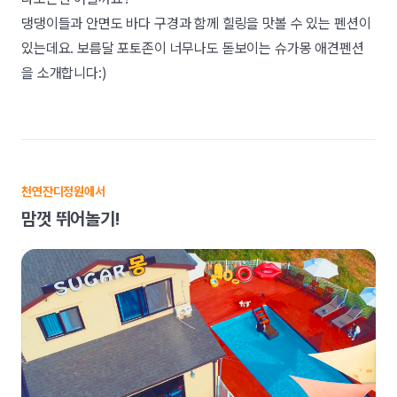
댕댕이들과 안면도 바다 구경과 함께 힐링을 맛볼 수 있는 펜션이
있는데요. 보름달 포토존이 너무나도 돋보이는 슈가몽 애견펜션
을 소개합니다:)
천연잔디정원에서
맘껏 뛰어놀기!