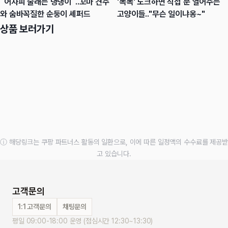
`어차피 술래는 댕댕이`..꼬마 견주
'똑똑' 노크하면 직접 문 열어주는
와 숨바꼭질한 순둥이 셰퍼드
고양이들.."무슨 일이냐옹~"
상품 보러가기
ⓘ 해당링크는 쿠팡 파트너스 활동의 일환으로, 이에 따른 일정액의 수수료를 제공받
고 있습니다.
고객문의
1:1 고객문의
채팅문의
평일 09:00-18:00 운영 (점심시간 12:30~13:30)