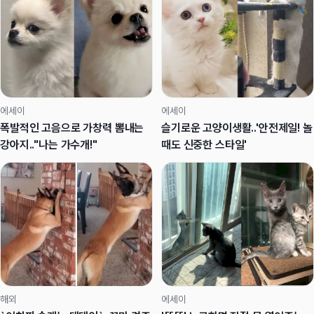
에세이
에세이
폭발적인 고음으로 가창력 뽐내는
슬기로운 고양이생활..'안전제일! 놀
강아지.."나는 가수개!"
때도 신중한 스타일'
해외
에세이