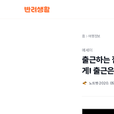
홈
여행정보
에세이
출근하는 
게! 출근은
노트펫
2020. 05