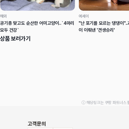
해외
에세이
공기총 맞고도 순산한 어미고양이..`4마리
"난 포기를 모르는 댕댕이".
모두 건강`
이 이뤄낸 '견생승리'
상품 보러가기
ⓘ 해당링크는 쿠팡 파트너스 
고객문의