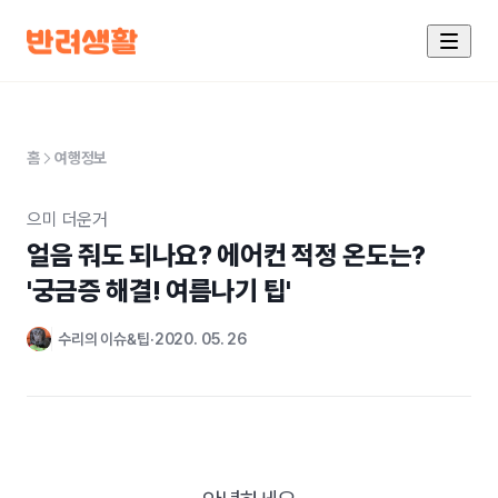
홈
여행정보
으미 더운거
얼음 줘도 되나요? 에어컨 적정 온도는?

'궁금증 해결! 여름나기 팁'
수리의 이슈&팁
2020. 05. 26