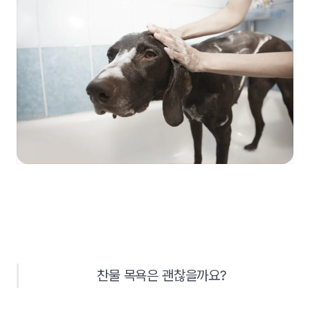
찬물 목욕은 괜찮을까요?