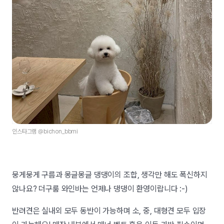
인스타그램 @bichon_bbmi
뭉게뭉게 구름과 몽글몽글 댕댕이의 조합, 생각만 해도 폭신하지
않나요? 더구룸 와인바는 언제나 댕댕이 환영이랍니다 :-)
반려견은 실내외 모두 동반이 가능하며 소, 중, 대형견 모두 입장