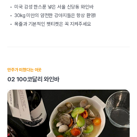
• 미국 감성 한스푼 넣은 서울 신당동 와인바
• 30kg 미만의 얌전한 강아지들은 항상 환영!
• 목줄과 기본적인 펫티켓은 꼭 지켜주세요
안주가 미쳤다는 이곳
02 100코달리 와인바