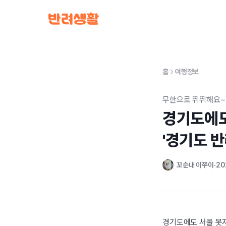
홈
여행정보
무한으로 뛰뛰해요
경기도에도
'경기도 반
꼬순내 이쭈이
20
경기도에도 서울 못지