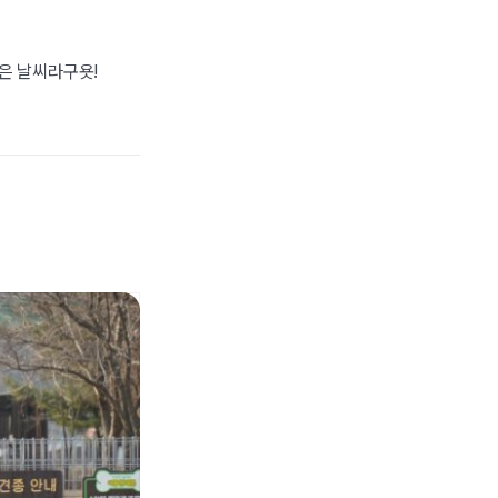
좋은 날씨라구욧!