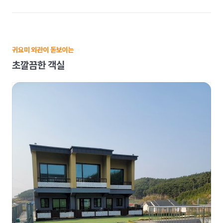
귀요미 외관이 돋보이는
초깔끔한 객실