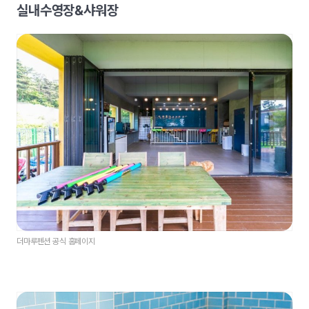
실내수영장&샤워장
더마루펜션 공식 홈페이지