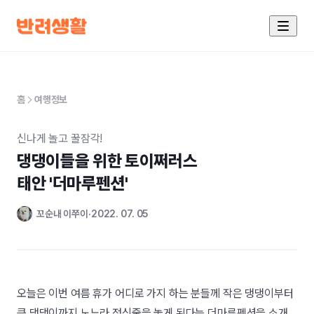
홈
여행정보
신나게 놀고 꿀잠각!
댕댕이들을 위한 토이쩌러스

태안 '더마루펜션'
꼬순내 이쭈이
2022. 07. 05
오늘은 이번 여름 휴가 어디로 가지 하는 분들께 작은 댕댕이부터
큰 댕댕이까지 노느라 정신줄을 놓게 된다는 더마루펜션을 소개