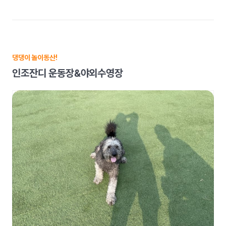
댕댕이 놀이동산!
인조잔디 운동장&야외수영장