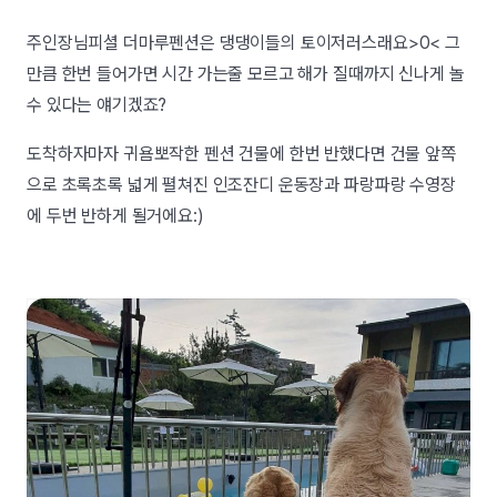
주인장님피셜 더마루펜션은 댕댕이들의 토이저러스래요>0< 그
만큼 한번 들어가면 시간 가는줄 모르고 해가 질때까지 신나게 놀
수 있다는 얘기겠죠?
도착하자마자 귀욤뽀작한 펜션 건물에 한번 반했다면 건물 앞쪽
으로 초록초록 넓게 펼쳐진 인조잔디 운동장과 파랑파랑 수영장
에 두번 반하게 될거에요:)