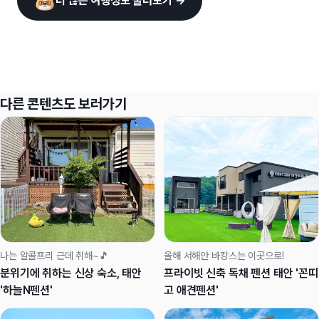
더 많은 여행정보 둘러보기 →
다른 콘텐츠도 보러가기
나는 알콜프리 근데 취해~🎵
올해 서해안 바캉스는 이곳으로!
분위기에 취하는 신상 숙소, 태안
프라이빗 신축 독채 펜션 태안 '꼰띠
'하늘N펜션'
고 애견펜션'