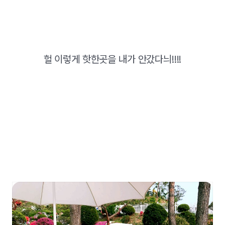
헐 이렇게 핫한곳을 내가 안갔다늬!!!!