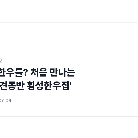
정
한우를? 처음 만나는

애견동반 횡성한우집'
07. 06