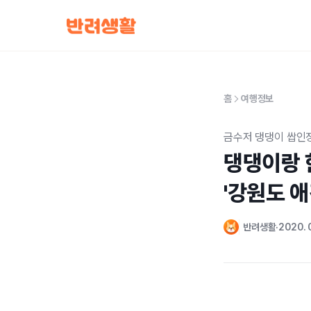
홈
여행정보
금수저 댕댕이 쌉인
댕댕이랑 
'강원도 
반려생활
2020. 