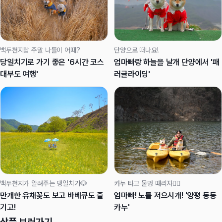
백두천지랑 주말 나들이 어때?
단양으로 떠나요!
당일치기로 가기 좋은 '6시간 코스
엄마빠랑 하늘을 날개 단양에서 '패
대부도 여행'
러글라이딩'
백두천지가 알려주는 댕일치기🐶
카누 타고 물멍 때리자🚣‍♀️
만개한 유채꽃도 보고 바베큐도 즐
엄마빠! 노를 저으시개! '양평 동동
기고!
카누'
상품 보러가기