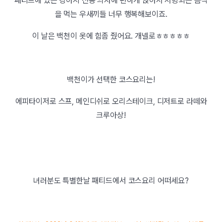
패티드에 있는 강아지 전용 의자에 편하게 앉아서 서빙되는 음식
을 먹는 우새끼들 너무 행복해보이죠.
이 날은 백천이 옷에 힘좀 줬어요. 개넬로ㅎㅎㅎㅎㅎ
백천이가 선택한 코스요리는!
에피타이저로 스프, 메인디쉬로 오리스테이크, 디저트로 라떼와
크루아상!
녀러분도 특별한날 패티드에서 코스요리 어떠세요?