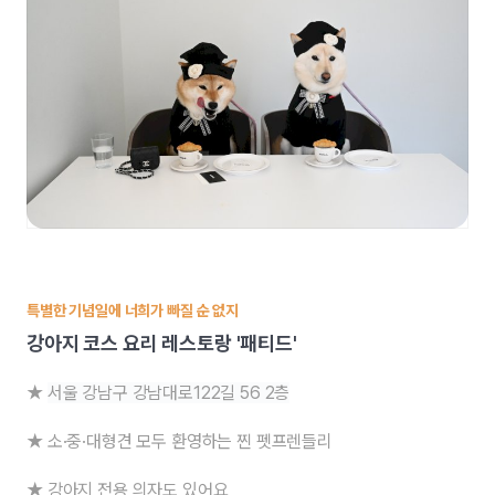
특별한 기념일에 너희가 빠질 순 없지
강아지 코스 요리 레스토랑 '패티드'
★
서울 강남구 강남대로122길 56 2층
★ 소·중·대형견 모두 환영하는 찐 펫프렌들리
★ 강아지 전용 의자도 있어요