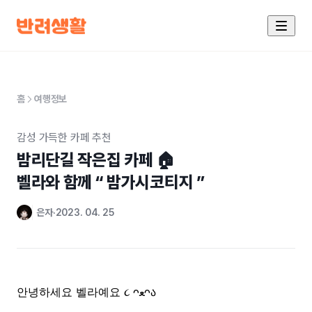
홈
여행정보
감성 가득한 카페 추천
밤리단길 작은집 카페 🏠

벨라와 함께 “ 밤가시코티지 ”
은자
2023. 04. 25
안녕하세요 벨라예요
ᴖ
ﻌ
ᴖა
૮