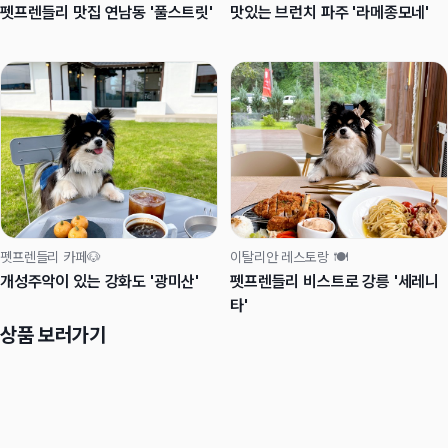
펫프렌들리 맛집 연남동 '풀스트릿'
맛있는 브런치 파주 '라메종모네'
펫프렌들리 카페🐶
이탈리안 레스토랑 🍽️
개성주악이 있는 강화도 '광미산'
펫프렌들리 비스트로 강릉 '세레니
타'
상품 보러가기