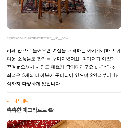
https://www.instagram.com/queen__iza__bella
카페 안으로 들어오면 여심을 저격하는 아기자기하고 귀
여운 소품들로 한가득 꾸며져있어요. 여기저기 예쁘게
꾸며놓으셔서 사진도 예쁘게 담기더라구요
˶ᵔ
ᵕ
ᵔ˶
ა
૮
₍
₎
좌석은 5개의 테이블이 준비되어 있으며 2인석부터 4인
석까지 다양하게 있답니다.
시그니처 메뉴
촉촉한 에그타르트 🥧