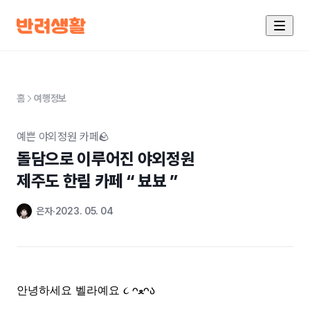
홈
여행정보
예쁜 야외정원 카페🪨
돌담으로 이루어진 야외정원

제주도 한림 카페 “ 뵤뵤 ”
은자
2023. 05. 04
안녕하세요 벨라예요
ᴖ
ﻌ
ᴖა
૮