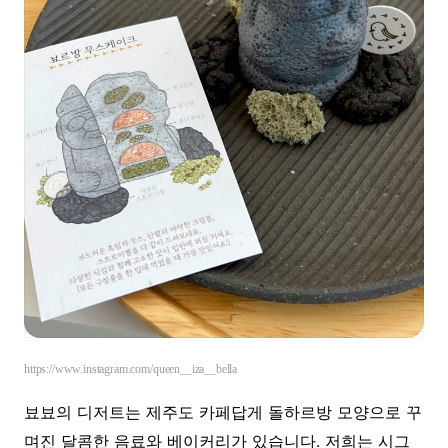
https://www.instagram.com/queen__iza__bella
뵤뵤의 디저트는 제주도 카페답게 돌하르방 모양으로 꾸
며진 달콤한 음료와 베이커리가 있습니다. 저희는 시그