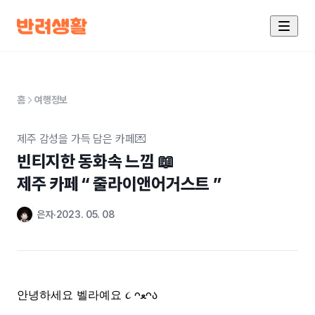
홈
여행정보
제주 감성을 가득 담은 카페💌
빈티지한 동화속 느낌 📖

제주 카페 “ 줄라이앤어거스트 ”
은자
2023. 05. 08
안녕하세요 벨라예요
ᴖ
ﻌ
ᴖა
૮