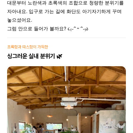
대문부터 노란색과 초록색의 조합으로 청량한 분위기를
자아내요. 입구로 가는 길에 화단도 아기자기하게 꾸며
놓으셨어요.
그럼 안으로 들어가 볼까요?
˶ᵔ
ᵕ
ᵔ˶
ა
૮
₍
₎
초록함과 따스함이 가득한
싱그러운 실내 분위기 🌿