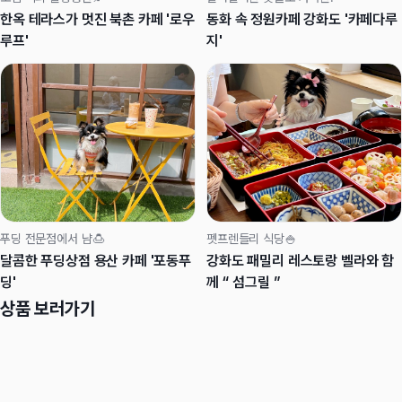
한옥 테라스가 멋진 북촌 카페 '로우
동화 속 정원카페 강화도 '카페다루
루프'
지'
푸딩 전문점에서 냠🍮
펫프렌들리 식당🍚
달콤한 푸딩상점 용산 카페 '포동푸
강화도 패밀리 레스토랑 벨라와 함
딩'
께 “ 섬그릴 ”
상품 보러가기