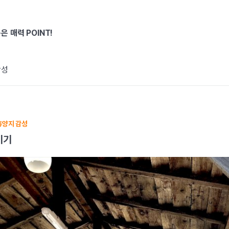
은 매력 POINT!
감성
휴양지 감성
기기