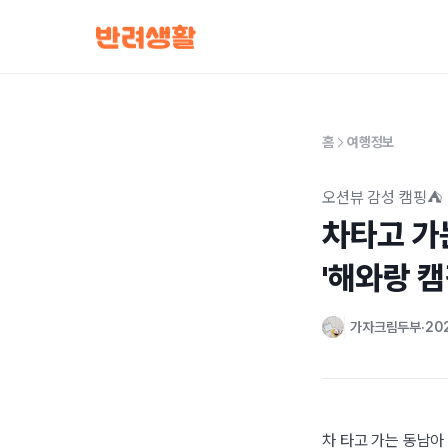
홈
여행정보
오션뷰 감성 캠핑⛺
차타고 가는
'해와랑 캠
가자크림두부
202
차 타고 가는 동남아