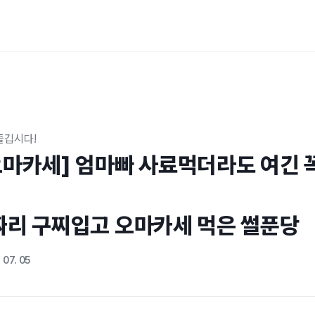
즐깁시다!
오마카세] 엄마빠 사료먹더라도 여긴 
짜리 구찌입고 오마카세 먹은 썰푼당
 07. 05