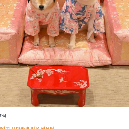
마카세
찌입고 오마카세 먹은 썰푼당