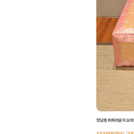
청담동 퍼피라운지 오
133만원짜리 구