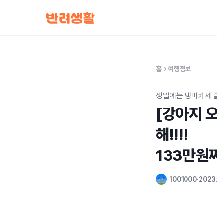
홈
여행정보
생일에는 댕마카세 
[강아지 
해!!!! 

133만원
1001000
2023.