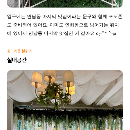
입구에는 연남동 마지막 맛집이라는 문구와 함께 포토존
도 준비되어 있어요. 아마도 연희동으로 넘어가는 위치
에 있어서 연남동 마지막 맛집인 거 같아요
˶ᵔ
ᵕ
ᵔ˶
ა
૮
₍
₎
싱그러운 분위기
실내공간