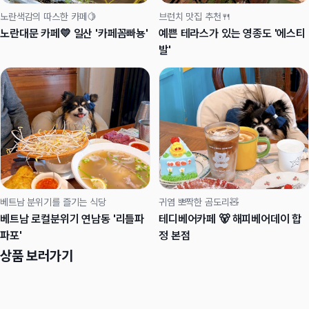
노란색감의 따스한 카페🍋
브런치 맛집 추천🍴
노란대문 카페💛 일산 '카페꼼빠뇽'
예쁜 테라스가 있는 영종도 '에스티
발'
베트남 분위기를 즐기는 식당
귀염 뽀짝한 곰도리🧸
베트남 로컬분위기 연남동 '리틀파
테디베어카페 🐻 해피베어데이 합
파포'
정 본점
상품 보러가기