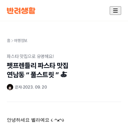
홈
여행정보
파스타 맛집으로 유명해요!
펫프렌들리 파스타 맛집 

연남동 “ 풀스트릿 ” 🍝
은자
2023. 09. 20
안녕하세요 벨라예요
ᴖ
ﻌ
ᴖა
૮