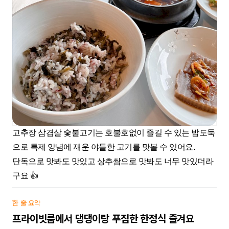
고추장 삼겹살 숯불고기는 호불호없이 즐길 수 있는 밥도둑
으로 특제 양념에 재운 야들한 고기를 맛볼 수 있어요.
단독으로 맛봐도 맛있고 상추쌈으로 맛봐도 너무 맛있더라
구요 👍
한 줄 요약
프라이빗룸에서 댕댕이랑 푸짐한 한정식 즐겨요