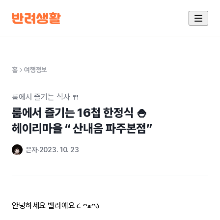
홈
여행정보
룸에서 즐기는 식사 🍴
룸에서 즐기는 16첩 한정식 🍚

헤이리마을 “ 산내음 파주본점”
은자
2023. 10. 23
안녕하세요 벨라예요
ᴖ
ﻌ
ᴖა
૮