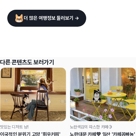
더 많은 여행정보 둘러보기 →
다른 콘텐츠도 보러가기
맛있는 디저트 냠!
노란색감의 따스한 카페🍋
이국적인 분위기 고양 '휘우커피'
노란대문 카페💛 일산 '카페꼼빠뇽'