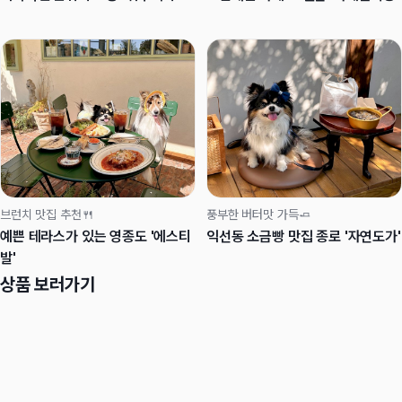
브런치 맛집 추천🍴
풍부한 버터맛 가득🧈
예쁜 테라스가 있는 영종도 '에스티
익선동 소금빵 맛집 종로 '자연도가'
발'
상품 보러가기