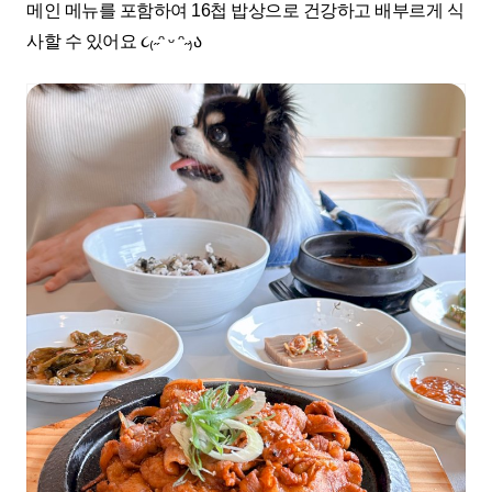
메인 메뉴를 포함하여 16첩 밥상으로 건강하고 배부르게 식
사할 수 있어요
૮
₍
˶ᵔ
ᵕ
ᵔ˶
₎
ა