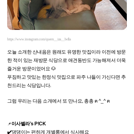
https://www.instagram.com/queen__iza__bella
오늘 소개한 산내음은 원래도 유명한 맛집이라 이전에 방문
한 적이 있는 재방문 식당으로 애견동반도 가능해져서 더욱
즐거운 방문이었어요 🐶
푸짐하고 맛있는 한정식 맛집으로 파주 나들이 가신다면 추
천드리는 식당입니다.
그럼 우리는 다음 소개에서 또 만나요, 총총
ฅ ^_^ ฅ
이사벨라’s P!CK
📌
✔️
댕댕이는 편하게 개별룸에서 식사해요