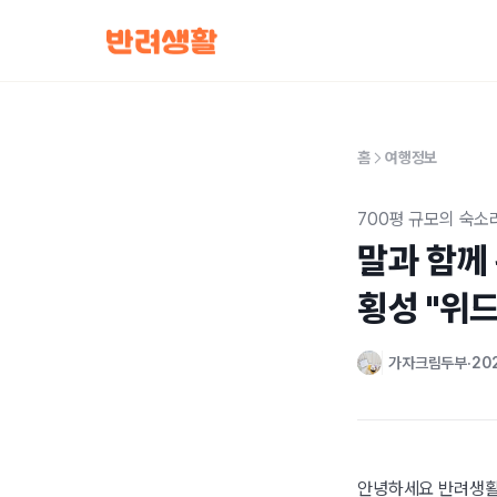
홈
여행정보
700평 규모의 숙소
말과 함께
횡성 "위
가자크림두부
202
안녕하세요 반려생활