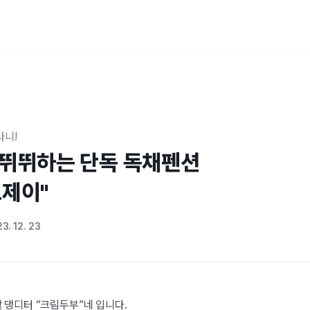
라니!
 뛰뛰하는 단독 독채펜션 

드제이"
3. 12. 23
 댕디터 “크림두부”네 입니다.