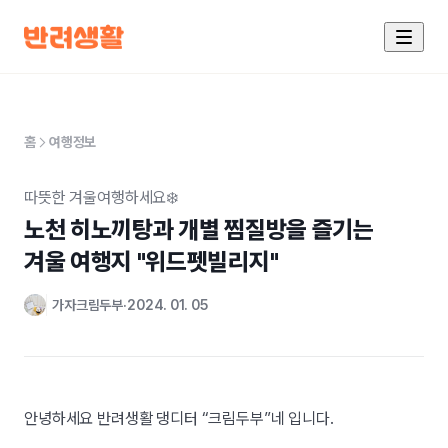
홈
여행정보
따뜻한 겨울여행하세요❄️
노천 히노끼탕과 개별 찜질방을 즐기는 

겨울 여행지 "위드펫빌리지"
가자크림두부
2024. 01. 05
안녕하세요 반려생활 댕디터 “크림두부”네 입니다.