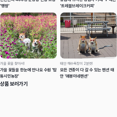
'행땅'
'트레블브레이크커피'
가을 꽃을 찾아서!
태안 해수욕장이 2분컷!
가을 꽃들을 한눈에 만나요 수원 '탑
모든 견종이 다 갈 수 있는 펜션 태
동시민농장'
안 '애봉이네펜션'
상품 보러가기