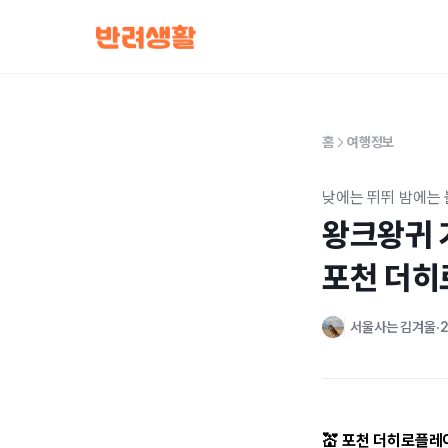
홈
여행정보
낮에는 뛰뛰 밤에는
왕크왕귀 
포천 더
서울사는 김겨울
2
💒 포천 더히로플레