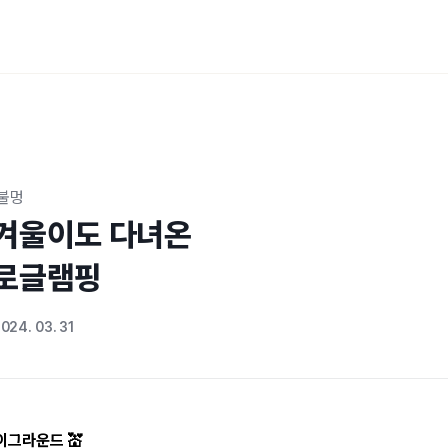
 불멍
겨울이도 다녀온

히로글램핑
024. 03. 31
이그라운드 💒