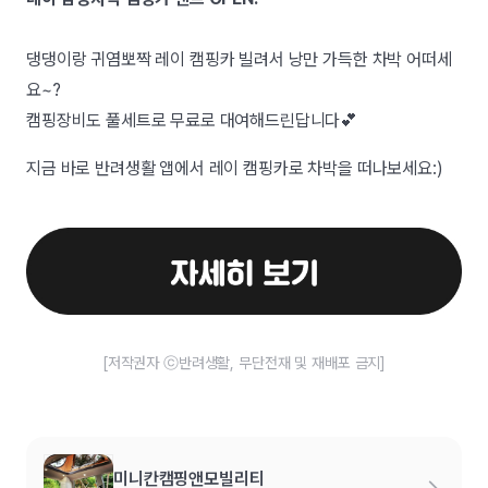
댕댕이랑 귀염뽀짝 레이 캠핑카 빌려서 낭만 가득한 차박 어떠세
요~?
캠핑장비도 풀세트로 무료로 대여해드린답니다💕
지금 바로 반려생활 앱에서 레이 캠핑카로 차박을 떠나보세요:)
[저작권자 ⓒ반려생활, 무단전재 및 재배포 금지]
미니칸캠핑앤모빌리티