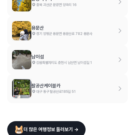
충북 괴산군 문광면 양곡리 16
용문산
경기 양평군 용문면 용문산로 782 용문사
남이섬
강원특별자치도 춘천시 남산면 남이섬길 1
팔공산케이블카
대구 동구 팔공산로185길 51
더 많은 여행정보 둘러보기 →