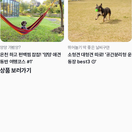
양양 가봤양?
뛰어놀기 딱 좋은 날씨구만
온천 하고 편백찜 찹찹! '양양 애견
소형견 대형견 따로! '공간분리형 운
동반 여행코스 #1'
동장 best3 ①'
상품 보러가기