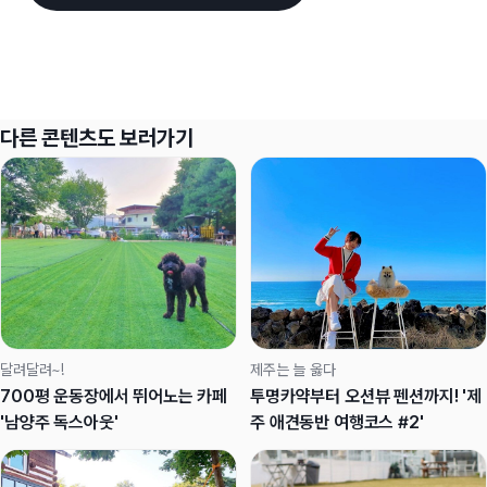
다른 콘텐츠도 보러가기
달려달려~!
제주는 늘 옳다
700평 운동장에서 뛰어노는 카페
투명카약부터 오션뷰 펜션까지! '제
'남양주 독스아웃'
주 애견동반 여행코스 #2'