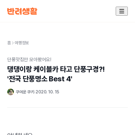
홈
여행정보
단풍맛집만 모아봤어요!
댕댕이랑 케이블카 타고 단풍구경?!

'전국 단풍명소 Best 4'
쿠여운 쿠키
2020. 10. 15