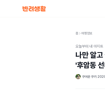
홈
여행정보
오늘부터 내 아지트
나만 알고 
'후암동 
쿠여운 쿠키
2020