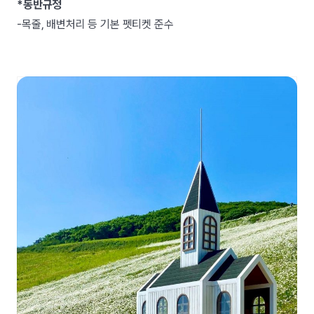
*동반규정
-목줄, 배변처리 등 기본 펫티켓 준수