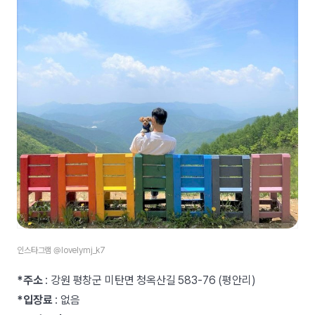
인스타그램 @lovelymj_k7
*주소
: 강원 평창군 미탄면 청옥산길 583-76 (평안리)
*입장료
: 없음