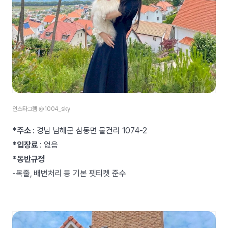
인스타그램 @1004_sky
*주소
: 경남 남해군 삼동면 물건리 1074-2
*입장료
: 없음
*동반규정
-목줄, 배변처리 등 기본 펫티켓 준수