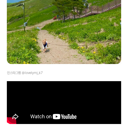
인스타그램 @lovelymj_k7