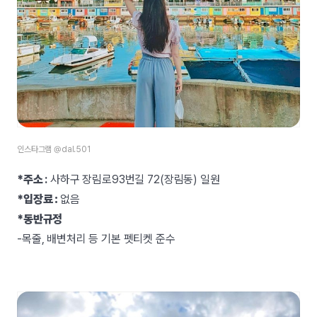
인스타그램 @dal.501
*주소
:
사하구 장림로93번길 72(장림동) 일원
*입장료 :
없음
*동반규정
-목줄, 배변처리 등 기본 펫티켓 준수