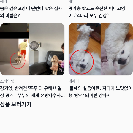
해외
해외
숨은 검은고양이 단번에 찾은 집사
공기총 맞고도 순산한 어미고양
의 비법은?
이..`4마리 모두 건강`
스타의펫
에세이
강기영, 반려견 '푸푸'와 유쾌한 일
'둘째의 설움이란'..자다가 느닷없이
상 공개.."부부의 세계 본방사수하
형 '방석' 돼버린 강아지
러"
상품 보러가기