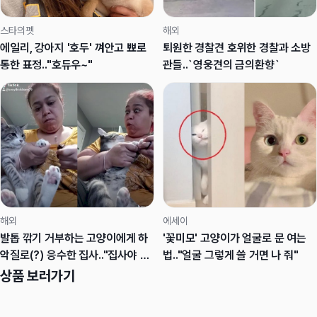
스타의펫
해외
에일리, 강아지 '호두' 껴안고 뾰로
퇴원한 경찰견 호위한 경찰과 소방
통한 표정.."호듀우~"
관들..`영웅견의 금의환향`
해외
에세이
발톱 깎기 거부하는 고양이에게 하
'꽃미모' 고양이가 얼굴로 문 여는
악질로(?) 응수한 집사.."집사야 왜
법.."얼굴 그렇게 쓸 거면 나 줘"
그러냥?"
상품 보러가기