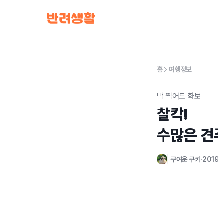
홈
여행정보
막 찍어도 화보
찰칵!

수많은 견
쿠여운 쿠키
2019