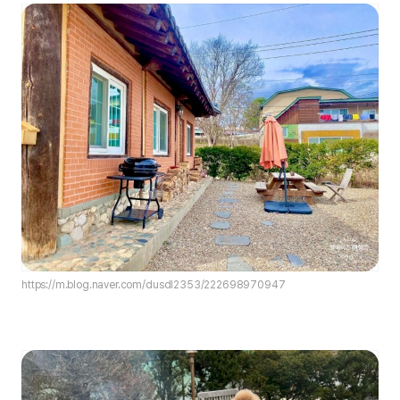
https://m.blog.naver.com/dusdl2353/222698970947