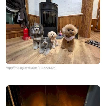
https://m.blog.naver.com/0195201304