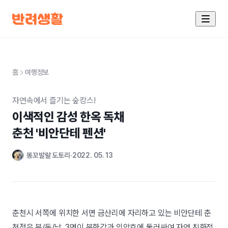
홈
여행정보
자연속에서 즐기는 숲캉스!
이색적인 감성 한옥 독채

춘천 '비안단테 펜션'
똥꼬발랄 도토리
2022. 05. 13
춘천시 서쪽에 위치한 서면 금산리에 자리하고 있는 비안단테 춘
천점은 북/동/남, 3면이 북한강과 의암호에 둘러싸여 자연 친화적