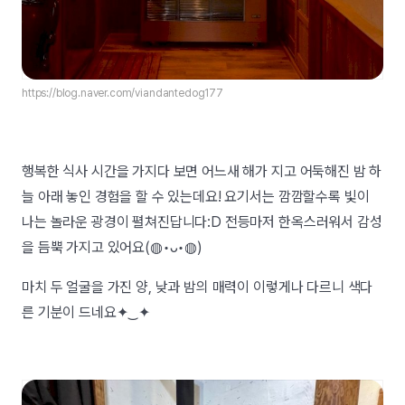
https://blog.naver.com/viandantedog177
행복한 식사 시간을 가지다 보면 어느새 해가 지고 어둑해진 밤 하
늘 아래 놓인 경험을 할 수 있는데요! 요기서는 깜깜할수록 빛이
나는 놀라운 광경이 펼쳐진답니다:D 전등마저 한옥스러워서 감성
을 듬뿍 가지고 있어요(◍•ᴗ•◍)
마치 두 얼굴을 가진 양, 낮과 밤의 매력이 이렇게나 다르니 색다
른 기분이 드네요
✦‿✦