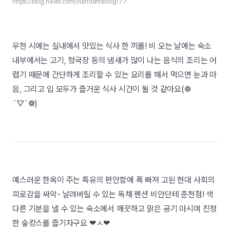
https://blog.naver.com/viandantedog177
우천 시에는 실내에서 맛있는 식사 한 끼를! 비 오는 날에는 숙소
내부에서는 고기, 청국장 등의 냄새가 많이 나는 음식의 조리는 어
렵기 때문에 간단하게 조리할 수 있는 요리를 해서 먹으면 눈과 마
음, 그리고 입 모두가 즐거운 식사 시간이 될 것 같아요(❁
´▽`❁)
예스러운 한옥이 주는 특유의 편안함에 폭 빠져 고된 현대 사회의
피로감을 싸악- 날려버릴 수 있는 독채 펜션 비안단테 춘천점! 색
다른 기분을 낼 수 있는 숙소에서 깨끗하고 맑은 공기 마시며 진정
한 숲캉스를 즐기자구요 ❤︎ㅅ❤︎