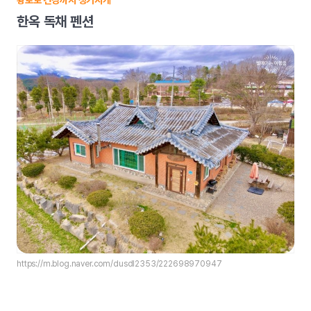
황토로 건강까지 챙기시개
한옥 독채 펜션
https://m.blog.naver.com/dusdl2353/222698970947