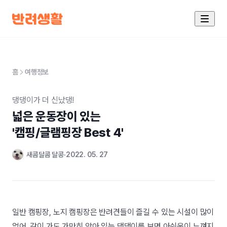
홈
여행정보
댕댕이가 더 신났댕!
넓은 운동장이 있는

'캠핑/글램핑장 Best 4'
새콤달콤 달콩
2022. 05. 27
일반 캠핑장, 노지 캠핑장은 반려견들이 즐길 수 있는 시설이 많이
없어, 같이 가도 가만히 앉아 있는 댕댕이를 보면 아쉬움이 느껴지