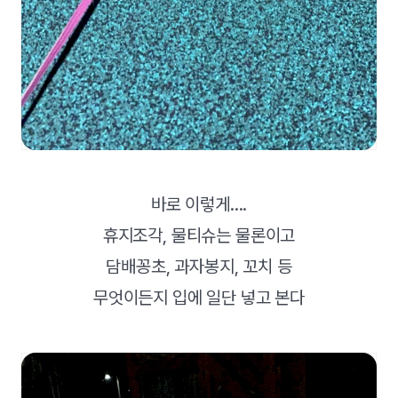
바로 이렇게....
휴지조각, 물티슈는 물론이고
담배꽁초, 과자봉지, 꼬치 등
무엇이든지 입에 일단 넣고 본다