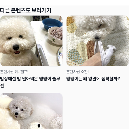
다른 콘텐츠도 보러가기
훈련사님 헤..헬프!
훈련사님 소환!
밥상예절 밥 말아먹은 댕댕이 솔루
댕댕이는 왜 양말에 집착할까?
션