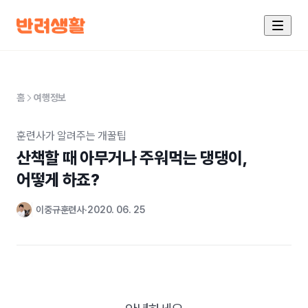
홈
여행정보
훈련사가 알려주는 개꿀팁
산책할 때 아무거나 주워먹는 댕댕이,

어떻게 하죠?
이중규훈련사
2020. 06. 25