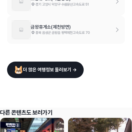
경기 고양시 덕양구 수원문산고속도로 51
금왕휴게소(제천방면)
충북 음성군 금왕읍 평택제천고속도로 70
더 많은 여행정보 둘러보기 →
다른 콘텐츠도 보러가기