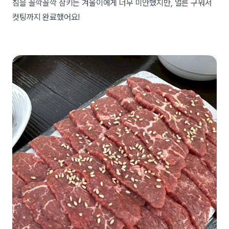
침을 꼴깍꼴깍 삼키는 겨울이에게 너무 미안했지만, 얼른 구워서
컷팅까지 완료했어요!