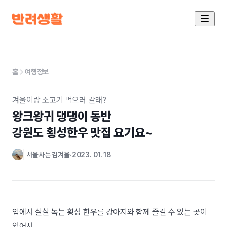
홈
여행정보
겨울이랑 소고기 먹으러 갈래?
왕크왕귀 댕댕이 동반

강원도 횡성한우 맛집 요기요~
서울사는 김겨울
2023. 01. 18
입에서 살살 녹는 횡성 한우를 강아지와 함께 즐길 수 있는 곳이
있어서