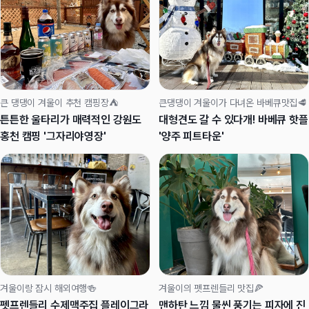
큰 댕댕이 겨울이 추천 캠핑장⛺
큰댕댕이 겨울이가 다녀온 바베큐맛집🥩
튼튼한 울타리가 매력적인 강원도
대형견도 갈 수 있다개! 바베큐 핫플
홍천 캠핑 '그자리야영장'
'양주 피트타운'
겨울이랑 잠시 해외여행🍻
겨울이의 펫프렌들리 맛집🍕
펫프렌들리 수제맥주집 플레이그라
맨하탄 느낌 물씬 풍기는 피자에 진