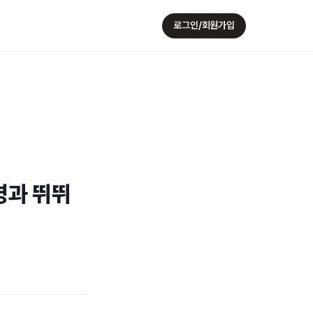
로그인/회원가입
영과 뛰뛰