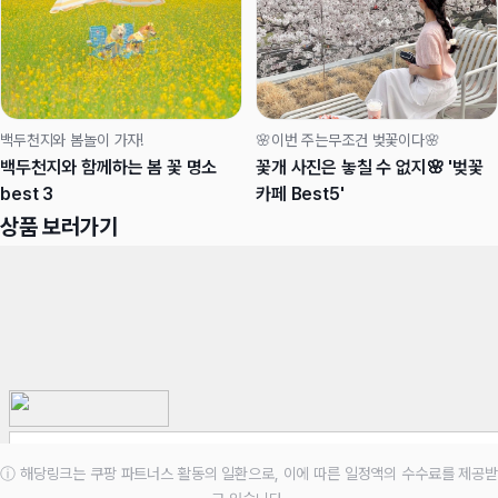
백두천지와 봄놀이 가자!
🌸이번 주는무조건 벚꽃이다🌸
백두천지와 함께하는 봄 꽃 명소
꽃개 사진은 놓칠 수 없지🌸 '벚꽃
best 3
카페 Best5'
상품 보러가기
ⓘ 해당링크는 쿠팡 파트너스 활동의 일환으로, 이에 따른 일정액의 수수료를 제공받