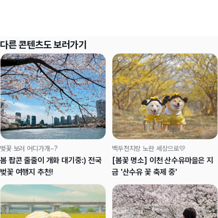
다른 콘텐츠도 보러가기
벚꽃 보러 어디가개~?
백두천지랑 노란 세상으로💛
봄 팝콘 줄줄이 개화 대기중:) 전국
[봄꽃 명소] 이천 산수유마을은 지
벚꽃 여행지 추천!
금 '산수유 꽃 축제 중'