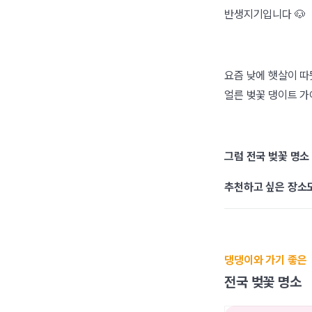
반생지기입니다 🐶
요즘 낮에 햇살이 따
얼른 벚꽃 댕이트 가야
그럼 전국 벚꽃 명소 
추천하고 싶은 장소도
댕댕이와 가기 좋은
전국 벚꽃 명소