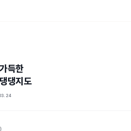
가득한

 댕댕지도
03. 24
)