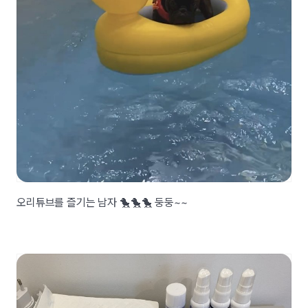
오리튜브를 즐기는 남자 🐤🐤🐤 둥둥~~