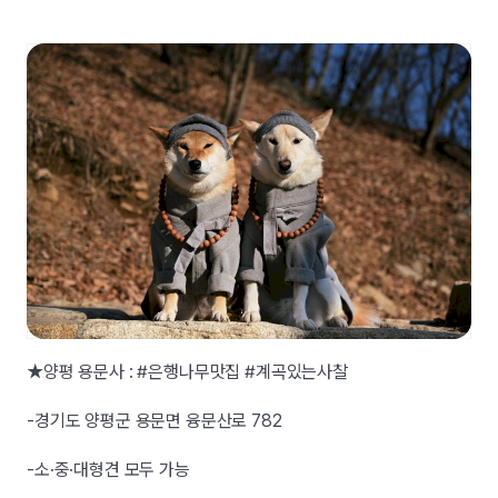
★양평 용문사 : #은행나무맛집 #계곡있는사찰
-경기도 양평군 용문면 융문산로 782
-소·중·대형견 모두 가능