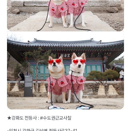
★강화도 전등사 : #수도권근교사찰
-인천시 강화군 길상면 전등사로37-41