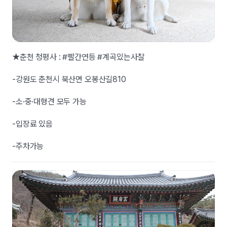
★춘천 청평사 : #빨간연등 #계곡있는사찰
-강원도 춘천시 북산면 오봉산길810
-소·중·대형견 모두 가능
-입장료 있음
-주차가능