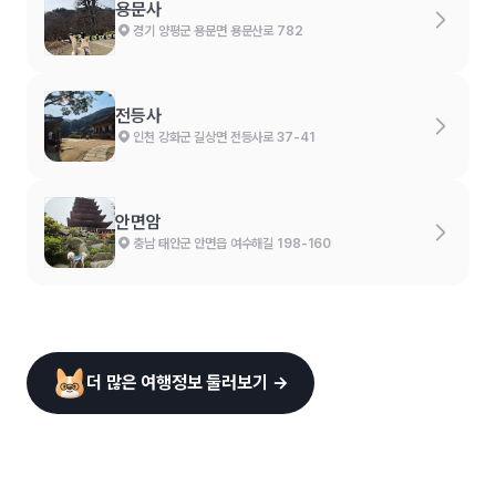
용문사
경기 양평군 용문면 용문산로 782
전등사
인천 강화군 길상면 전등사로 37-41
안면암
충남 태안군 안면읍 여수해길 198-160
더 많은 여행정보 둘러보기 →