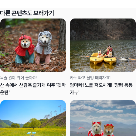
다른 콘텐츠도 보러가기
목줄 없이 뛰어 놀아요!
카누 타고 물멍 때리자🚣‍♀️
산 속에서 산림욕 즐기개 여주 '펫마
엄마빠! 노를 저으시개! '양평 동동
운틴'
카누'