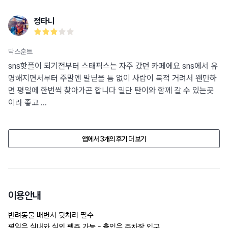
정타니
닥스훈트
sns핫플이 되기전부터 스태픽스는 자주 갔던 카페에요 sns에서 유
명해지면서부터 주말엔 발딛을 틈 없이 사람이 북적 거려서 왠만하
면 평일에 한번씩 찾아가곤 합니다 일단 탄이와 함께 갈 수 있는곳
이라 좋고 ...
앱에서 3개의 후기 더 보기
이용안내
반려동물 배변시 뒷처리 필수

평일은 실내와 실외 펫죤 가능 - 출입은 주차장 입구
