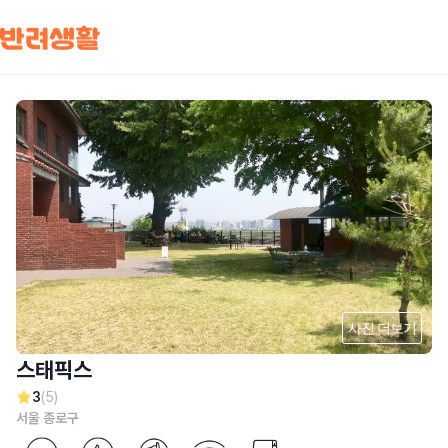
사진 더보기
스태픽스
3
(5)
서울 종로구