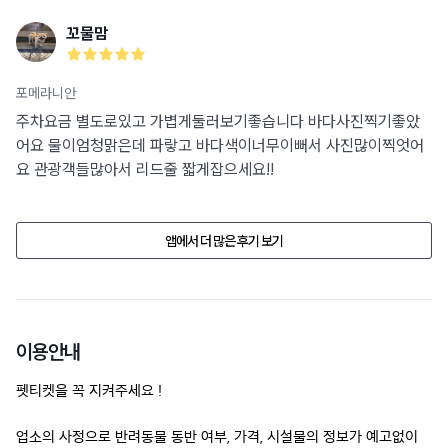
꼬물맘
포메라니안
주차요금 별도로있고 가볍게둘러보기좋습니다 바다사진찍기좋았
어요 물이엄청맑은데 파랗고 바다색이너무이뻐서 사진많이찍엇어
요 관광객들많아서 리드줄 짧게잡으세요!!
앱에서 더 많은 후기 보기
이용안내
펫티켓을 꼭 지켜주세요 !
업소의 사정으로 반려동물 동반 여부, 가격, 시설물의 정보가 예고없이 