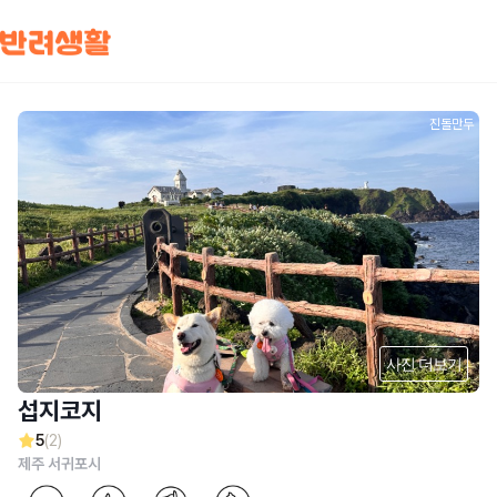
진돌만두
사진 더보기
섭지코지
5
(2)
제주 서귀포시