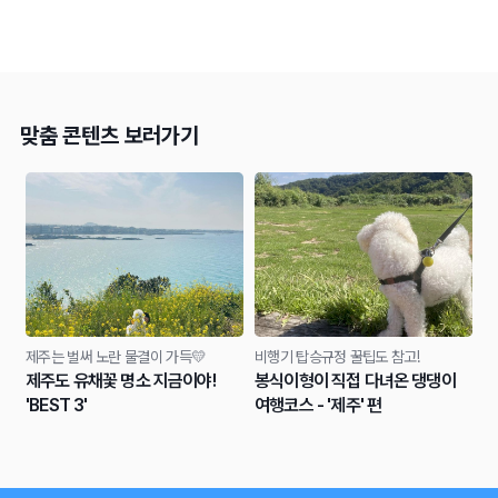
맞춤 콘텐츠 보러가기
제주는 벌써 노란 물결이 가득💛
비행기 탑승규정 꿀팁도 참고!
제주도 유채꽃 명소 지금이야!
봉식이형이 직접 다녀온 댕댕이
'BEST 3'
여행코스 - '제주' 편