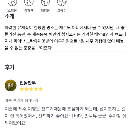
소형견
중형견
대형견
고양이
소개
화려한 유채꽃이 한창인 명소는 제주도 어디에서나 볼 수 있지만, 그 중 
한라산 동편, 즉 제주동쪽 해안의 섭지코지는 기막힌 해안절경과 흐드러
지게 피어난 노란유채꽃밭의 어우러짐으로 4월 제주 기행에 있어 빼놓
을 수 없는 풍광을 보여준다.
후기
진돌만두
비숑 프리제 외 1마리
여름에 제주 여행은 진드기때문에 조심하게 되는데, 섭지코지는 길
이 잘 되어있어서, 산책하기 좋아요~! 바다, 언덕뷰 굿굿, 주차장 잘
되어있어요!