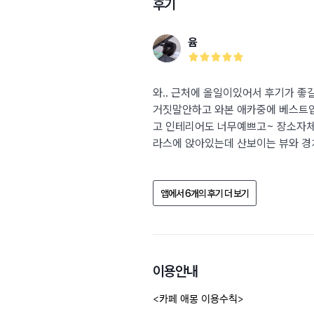
후기
윰
와.. 근처에 올일이있어서 후기가 좋
거짓말안하고 와본 애카중에 베스트입
고 인테리어도 너무예쁘고~ 장소자
라스에 앉아있는데 산보이는 뷰와 경치
앱에서 6개의 후기 더 보기
이용안내
<카페 애몽 이용수칙>
