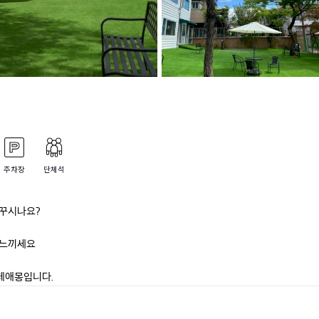
주차장
단체석
꾸시나요?

느끼세요

페애몽입니다.