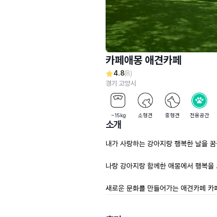
카페애몽 애견카페
4.8
(8)
경기 고양시
~15kg
소형견
중형견
전용공간
소개
내가 사랑하는 강아지랑 행복한 날을 꿈
나랑 강아지랑 함께한 애몽에서 행복을 
새로운 문화를 만들어가는 애견카페 카