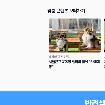
맞춤 콘텐츠 보러가기
벨라와 함께 뛰뛰!
서울근교 운동장 벨라와 함께 “카페애
몽”