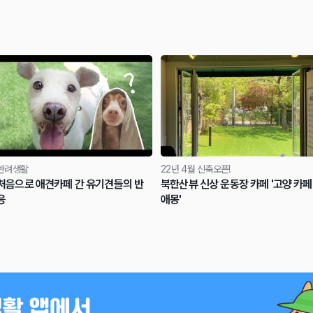
반려생활
22년 4월 신축오픈!
처음으로 애견카페 간 유기견들의 반
북한산뷰 신상 운동장 카페 '고양 카페
응
애몽'