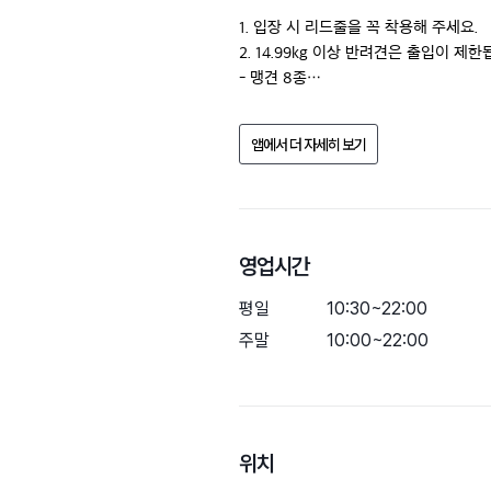
1. 입장 시 리드줄을 꼭 착용해 주세요.

2. 14.99kg 이상 반려견은 출입이 제한됩
- 맹견 8종

(도사견, 핏불테리어, 로트와일러, 마스
아지는 입장 불가 합니다.

앱에서 더 자세히 보기
3. 중성화가 되지 않거나 실내마킹을 하
4. 생리중인 반려견은 매너벨트를 착용해
5. 예방접종이 완료 된 반려견만 출입이 
6. 외부음식 반입금
영업시간
평일
10:30~22:00
주말
10:00~22:00
위치