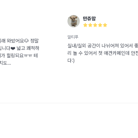
만쥬맘
말티푸
길래 와밨어요🐶 정말
실내/실외 공간이 나뉘어져 있어서 
니다❤️ 넓고 쾌적하
리 놀 수 있어서 첫 애견카페인데 안
체가 힐링되요ㅠㅠ 테
다:)
도...