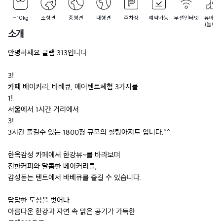
~10kg
소형견
중형견
대형견
주차장
예약가능
무선인터넷
유아시
(놀이방
소개
안녕하세요 글램 313입니다.

3!

카페 베이커리, 바베큐, 에어텐트체험 3가지를

1!

서울에서 1시간 거리에서

3!

3시간 즐길수 있는 1800평 규모의 힐링아지트 입니다.^^

한옥감성 카페에서 한강뷰~를 바라보며

진한커피와 달콤한 베이커리를,

감성돋는 텐트에서 바베큐를 즐길 수 있습니다.

답답한 도심을 벗어나

아름다운 한강과 자연 속 맑은 공기가 가득한
