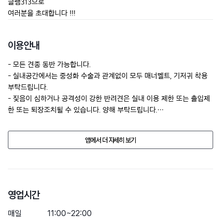
글램313으로

여러분을 초대합니다 !!!
이용안내
- 모든 견종 동반 가능합니다.

- 실내공간에서는 중성화 수술과 관계없이 모두 매너벨트, 기저귀 착용 
부탁드립니다.

- 짖음이 심하거나 공격성이 강한 반려견은 실내 이용 제한 또는 출입제
한 또는 퇴장조치될 수 있습니다. 양해 부탁드립니다.

- 반려견의 배변은 보호자서 직접 치워주세요.

- 견주의 동의 없이 함부로 만지거나 안아주지 마세요.

앱에서 더 자세히 보기
- 보호자께서는 자신의 반려견을 늘 살펴주시길 바랍니다.

- 공놀이가 제한됩니다. (안전을 위해 양해 부탁드립니다)

- 생리 중이거나 생리가 끝난 지 얼마 되지 않은 반려견은 입장불가
영업시간
매일
11:00~22:00