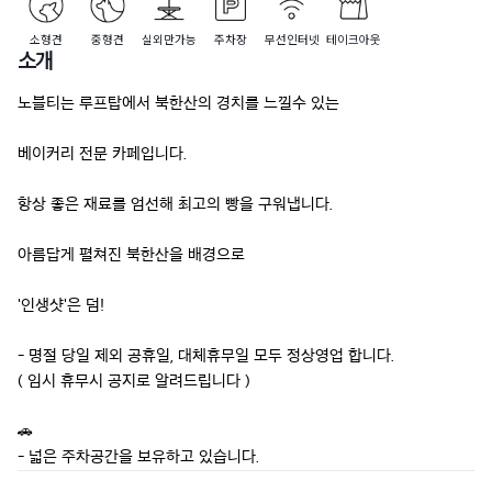
소형견
중형견
실외만가능
주차장
무선인터넷
테이크아웃
소개
노블티는 루프탑에서 북한산의 경치를 느낄수 있는

베이커리 전문 카페입니다.

항상 좋은 재료를 엄선해 최고의 빵을 구워냅니다.

아름답게 펼쳐진 북한산을 배경으로

'인생샷'은 덤!

- 명절 당일 제외 공휴일, 대체휴무일 모두 정상영업 합니다.

( 임시 휴무시 공지로 알려드립니다 )

🚗

- 넓은 주차공간을 보유하고 있습니다.