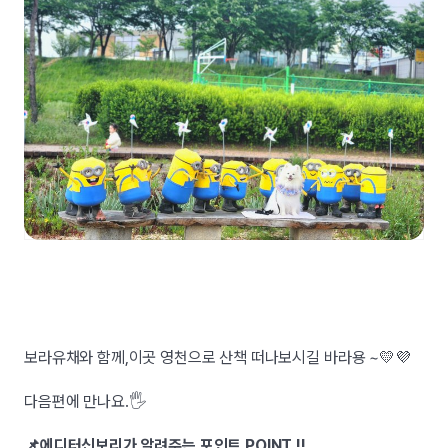
보라유채와 함께,이곳 영천으로 산책 떠나보시길 바라용 ~💛💜
다음편에 만나요.🖐
📌에디터신보리가 알려주는 포인트 POINT !!