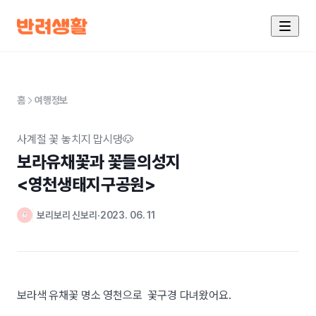
홈
여행정보
사계절 꽃 놓치지 맙시댕🐶
보라유채꽃과 꽃들의성지 

<영천생태지구공원>
보리보리 신보리
2023. 06. 11
보라색 유채꽃 명소 영천으로 꽃구경 다녀왔어요.