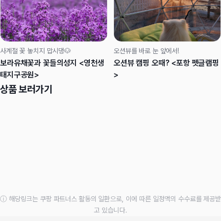
사계절 꽃 놓치지 맙시댕🐶
오션뷰를 바로 눈 앞에서!
보라유채꽃과 꽃들의성지 <영천생
오션뷰 캠핑 오때? <포항 펫글램핑
태지구공원>
>
상품 보러가기
ⓘ 해당링크는 쿠팡 파트너스 활동의 일환으로, 이에 따른 일정액의 수수료를 제공받
고 있습니다.