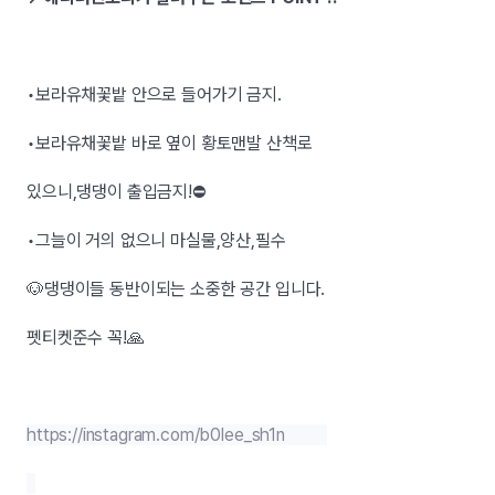
•보라유채꽃밭 안으로 들어가기 금지.
•보라유채꽃밭 바로 옆이 황토맨발 산책로
있으니,댕댕이 출입금지!⛔️
•그늘이 거의 없으니 마실물,양산,필수
🐶댕댕이들 동반이되는 소중한 공간 입니다.
펫티켓준수 꼭!🙏
https://instagram.com/b0lee_sh1n