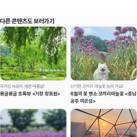
다른 콘텐츠도 보러가기
우거진 녹음이 예쁜 여름날!
신기한 코끼리 마늘꽃 보러 가요!
몽글몽글 초록뷰 <거창 창포원>
6월의 꽃 명소 코끼리마늘꽃 <충남
공주 미르섬>