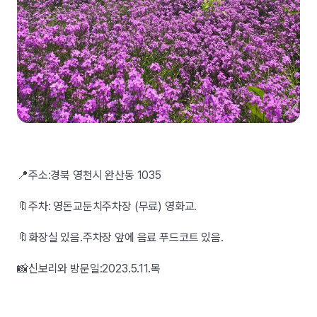
📍주소:경북 영천시 완산동 1035
🔖주차: 영돈교둔치주차장 (무료) 영화교.
🔖화장실 있음.주차장 앞에 음료 푸드코트 있음.
📸신보리와 방문일:2023.5.11.목