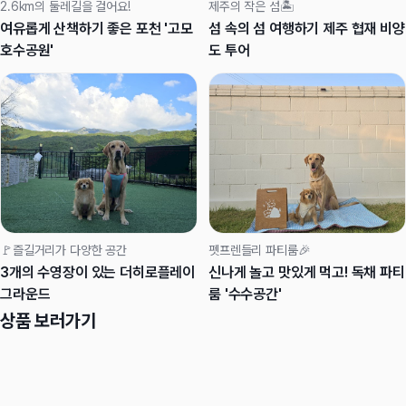
2.6km의 둘레길을 걸어요!
제주의 작은 섬🏝️
여유롭게 산책하기 좋은 포천 '고모
섬 속의 섬 여행하기 제주 협재 비양
호수공원'
도 투어
🚩즐길거리가 다양한 공간
펫프렌들리 파티룸🎉
3개의 수영장이 있는 더히로플레이
신나게 놀고 맛있게 먹고! 독채 파티
그라운드
룸 '수수공간'
상품 보러가기