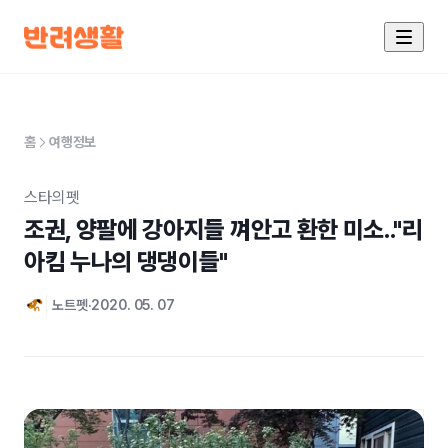
홈
여행정보
스타의펫
조권, 양팔에 강아지들 껴안고 환한 미소.."리
아킴 누나의 댕댕이들" 
노트펫
2020. 05. 07