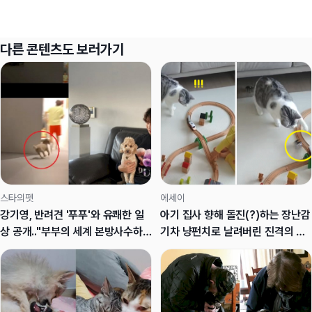
다른 콘텐츠도 보러가기
스타의펫
에세이
강기영, 반려견 '푸푸'와 유쾌한 일
아기 집사 향해 돌진(?)하는 장난감
상 공개.."부부의 세계 본방사수하
기차 냥펀치로 날려버린 진격의 냥
러"
이