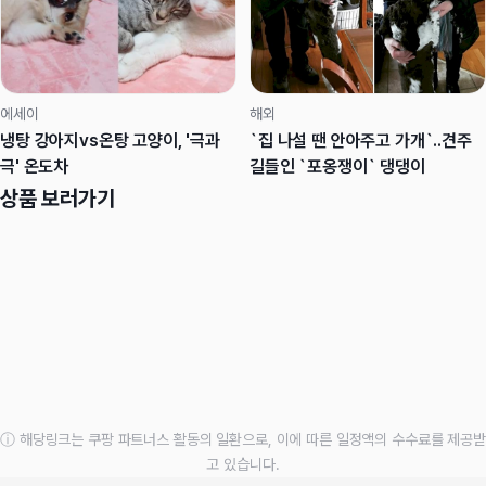
에세이
해외
냉탕 강아지vs온탕 고양이, '극과
`집 나설 땐 안아주고 가개`..견주
극' 온도차
길들인 `포옹쟁이` 댕댕이
상품 보러가기
ⓘ 해당링크는 쿠팡 파트너스 활동의 일환으로, 이에 따른 일정액의 수수료를 제공받
고 있습니다.