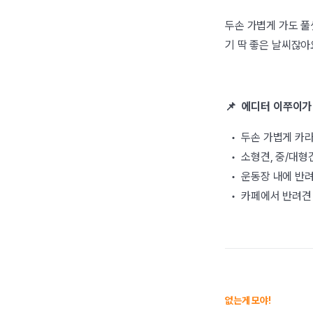
두손 가볍게 가도 풀
기 딱 좋은 날씨잖아요
📌 에디터 이쭈이가 
• 두손 가볍게 카라
• 소형견, 중/대형
• 운동장 내에 반려
• 카페에서 반려견 
없는게 모야!