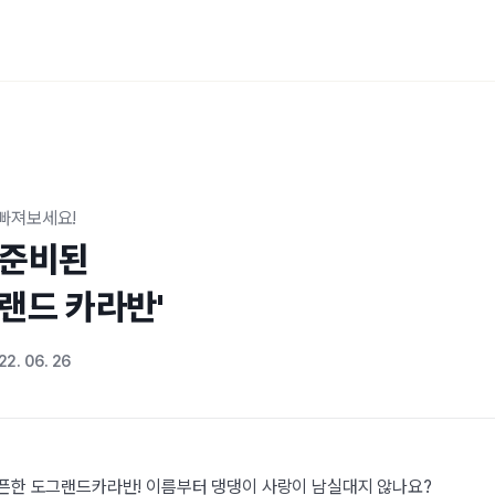
 빠져보세요!
준비된

그랜드 카라반'
22. 06. 26
오픈한 도그랜드카라반! 이름부터 댕댕이 사랑이 남실대지 않나요?