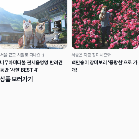
서울 근교 사찰로 떠나요 :)
서울은 지금 장미시즌🌹
나무아미타불 관세음멍멍 반려견
백만송이 장미보러 '중랑천'으로 가
동반 '사찰 BEST 4'
개!
상품 보러가기