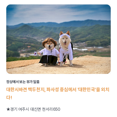
정상에서 보는 뷰가 일품
대한시바견 백두천지, 파사성 중심에서 '대한민국'을 외치
다!
★경기 여주시 대신면 천서리650